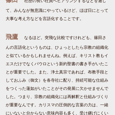
社歴の長い社員へヒアリングするなどを通し
て、みんなが無意識にやっているけど、ほぼ日にとって
大事な考え方などを言語化することです。
飛鷹
なるほど。突飛な比較ですけれども、篠田さ
んの言語化というものは、ひょっとしたら宗教の組織化
と似ているかもしれませんね。例えば、キリスト教もイ
エスだけでなくパウロという新約聖書の書き手がいたこ
とが重要でした。また、浄土真宗であれば、布教手段と
しておふみ（御文）を各寺社に配り、持続可能な仕組み
をつくった蓮如がいたことがその発展に欠かせませんで
した。つまり、宗教の組織化には再解釈と仕組みづくり
が重要なんです。カリスマの圧倒的な言葉の力は、一緒
にいないと分からない意味内容も多く、受け継げにくい