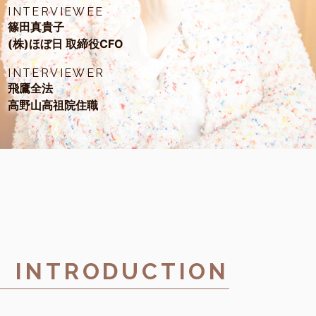
INTERVIEWEE
篠田真貴子
(株)ほぼ日 取締役CFO
INTERVIEWER
飛鷹全法
高野山高祖院住職
INTRODUCTION